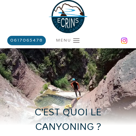
Aller
au
contenu
MENU
0617065478
C’EST QUOI LE
CANYONING ?