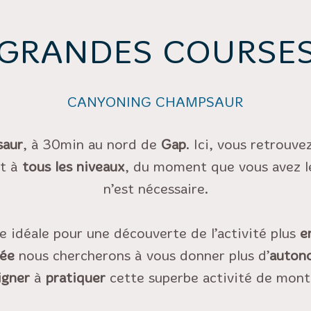
GRANDES COURSE
CANYONING CHAMPSAUR
saur
, à 30min au nord de
Gap
. Ici, vous retrouv
rt à
tous les niveaux
, du moment que vous avez 
n’est nécessaire.
e idéale pour une découverte de l’activité plus
e
née
nous chercherons à vous donner plus d’
auton
igner
à
pratiquer
cette superbe activité de mont