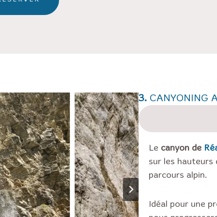
3.
CANYONING A
Le
canyon de
Réa
sur les hauteurs
parcours alpin.
Idéal pour une p