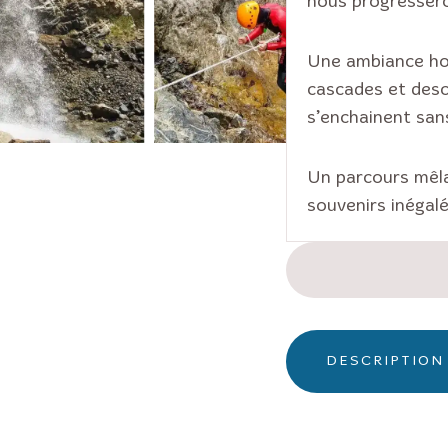
nous progressero
Une ambiance hor
cascades et desc
s’enchainent san
Un parcours mêla
souvenirs inégalé
DESCRIPTION