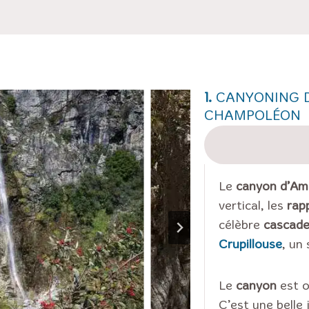
1.
CANYONING D
CHAMPOLÉON
Le
canyon d’Am
vertical, les
rap
célèbre
cascad
Crupillouse
, un
Le
canyon
est or
C’est une belle