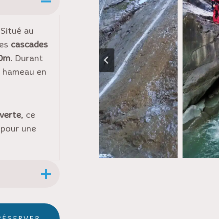
 Situé au
les
cascades
0m
. Durant
au hameau en
verte
, ce
 pour une
RÉSERVER