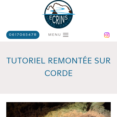
Aller
au
contenu
MENU
0617065478
TUTORIEL REMONTÉE SUR
CORDE