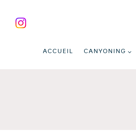
Aller
au
contenu
ACCUEIL
CANYONING