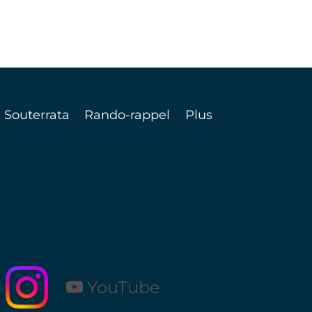
LES
HAUTES-
ALPES
POUR
VOS
VACANCES
DE
 Souterrata
Rando-rappel
Plus
PÂQUES
!
YouTube