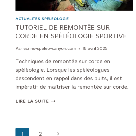
ACTUALITÉS SPÉLÉOLOGIE
TUTORIEL DE REMONTÉE SUR
CORDE EN SPÉLÉOLOGIE SPORTIVE
Par
ecrins-speleo-canyon.com
16 avril 2025
Techniques de remontée sur corde en
spéléologie. Lorsque les spéléologues
descendent en rappel dans des puits, il est
impératif de maîtriser la remontée sur corde.
TUTORIEL
LIRE LA SUITE
DE
REMONTÉE
SUR
CORDE
NAVIGATION
Page
1
2
EN