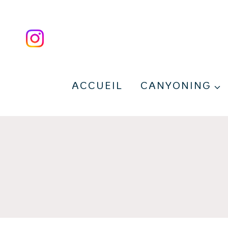
Aller
au
contenu
ACCUEIL
CANYONING